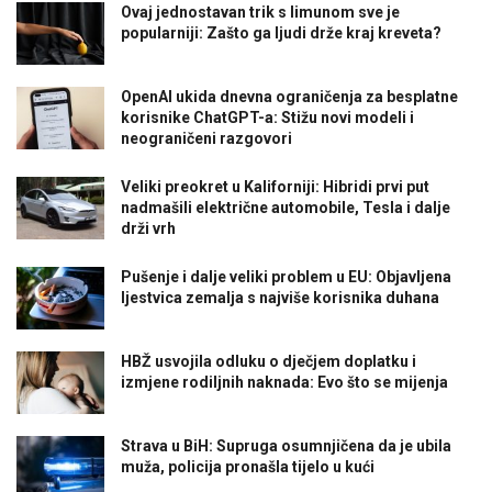
Ovaj jednostavan trik s limunom sve je
popularniji: Zašto ga ljudi drže kraj kreveta?
OpenAI ukida dnevna ograničenja za besplatne
korisnike ChatGPT-a: Stižu novi modeli i
neograničeni razgovori
Veliki preokret u Kaliforniji: Hibridi prvi put
nadmašili električne automobile, Tesla i dalje
drži vrh
Pušenje i dalje veliki problem u EU: Objavljena
ljestvica zemalja s najviše korisnika duhana
HBŽ usvojila odluku o dječjem doplatku i
izmjene rodiljnih naknada: Evo što se mijenja
Strava u BiH: Supruga osumnjičena da je ubila
muža, policija pronašla tijelo u kući