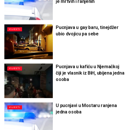
je mrtvih i ranjenih
Pucnjava u gay baru, tinejdžer
VIJESTI
ubio dvojicu pa sebe
Pucnjava u kafiću u Njemačkoj
VIJESTI
čiji je vlasnik iz BiH, ubijena jedna
osoba
U pucnjavi u Mostaru ranjena
VIJESTI
jedna osoba