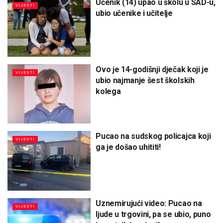
Učenik (14) upao u školu u SAD-u,
VIJESTI
ubio učenike i učitelje
Ovo je 14-godišnji dječak koji je
VIJESTI
ubio najmanje šest školskih
kolega
Pucao na sudskog policajca koji
VIJESTI
ga je došao uhititi!
Uznemirujući video: Pucao na
VIJESTI
ljude u trgovini, pa se ubio, puno