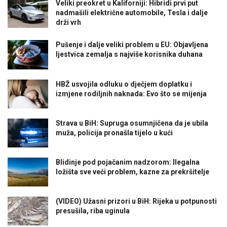
Veliki preokret u Kaliforniji: Hibridi prvi put
nadmašili električne automobile, Tesla i dalje
drži vrh
Pušenje i dalje veliki problem u EU: Objavljena
ljestvica zemalja s najviše korisnika duhana
HBŽ usvojila odluku o dječjem doplatku i
izmjene rodiljnih naknada: Evo što se mijenja
Strava u BiH: Supruga osumnjičena da je ubila
muža, policija pronašla tijelo u kući
Blidinje pod pojačanim nadzorom: Ilegalna
ložišta sve veći problem, kazne za prekršitelje
(VIDEO) Užasni prizori u BiH: Rijeka u potpunosti
presušila, riba uginula