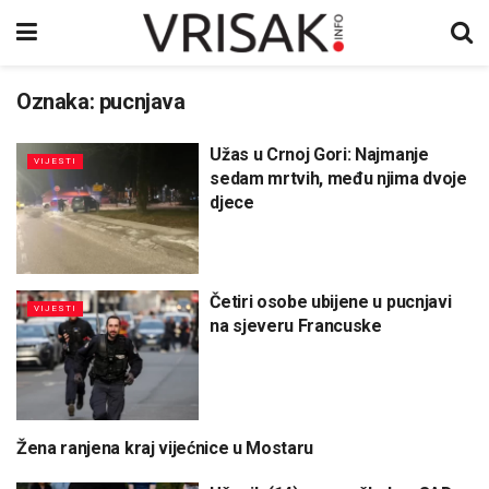
Oznaka:
pucnjava
Užas u Crnoj Gori: Najmanje
VIJESTI
sedam mrtvih, među njima dvoje
djece
Četiri osobe ubijene u pucnjavi
VIJESTI
na sjeveru Francuske
Žena ranjena kraj vijećnice u Mostaru
UNCATEGORIZED