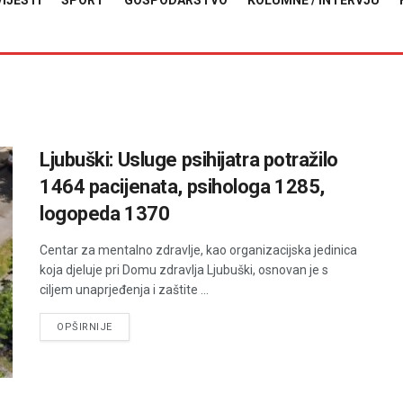
VIJESTI
SPORT
GOSPODARSTVO
KOLUMNE / INTERVJU
Ljubuški: Usluge psihijatra potražilo
1464 pacijenata, psihologa 1285,
logopeda 1370
Centar za mentalno zdravlje, kao organizacijska jedinica
koja djeluje pri Domu zdravlja Ljubuški, osnovan je s
ciljem unaprjeđenja i zaštite ...
DETAILS
OPŠIRNIJE