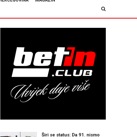
HERCEGOVINA
MAGAZIN
Širi se status: Da 91. nismo