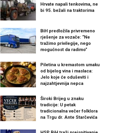
Hrvate napali tenkovima, ne
bi 95. bežali na traktorima
BiH predložila privremeno
rješenje za vozače: “Ne
tražimo privilegije, nego
mogućnost da radimo”
Piletina u kremastom umaku
od bijelog vina i maslaca:
Jelo koje će oduševiti i
najzahtjevnija nepca
Široki Brijeg u znaku
tradicije: U petak
tradicionalna večer folklora
na Trgu dr. Ante Starčevića
HSP BiH traži preispitivanje