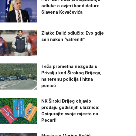
odluke o ovjeri kandidature
Slavena Kovačevića
Zlatko Dalić odlučio: Evo gdje
seli nakon “vatrenih”
Teža prometna nezgoda u
Privalju kod Širokog Brijega,
na terenu policija i hitna
pomoć
NK Široki Brijeg objavio
prodaju godišnjih ulaznica:
Osigurajte svoje mjesto na
Pecari!
Mostarac Marino Pušić