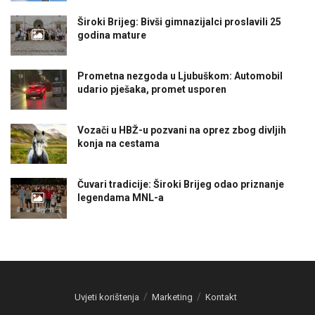
Široki Brijeg: Bivši gimnazijalci proslavili 25
godina mature
Prometna nezgoda u Ljubuškom: Automobil
udario pješaka, promet usporen
Vozači u HBŽ-u pozvani na oprez zbog divljih
konja na cestama
Čuvari tradicije: Široki Brijeg odao priznanje
legendama MNL-a
Uvjeti korištenja
Marketing
Kontakt