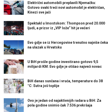
Električni automobili preplavili Njemačku:
Gotovo svaki treći novi automobil je električan,
Kinezi sve jači
Spektakl u Imostskom: Thompson pred 20.000
ljudi, a prizor iz „VIP lože“ hit je večeri
Evo gdje se iz Hercegovine trenutno najviše čeka
na ulazak u Hrvatsku
U BiH prošle godine investirano gotovo 9,5
milijardi KM: Evo gdje je otišao najveći novac
BiH danas sunčana i vruća, temperature do 38
°C: Sutra još toplije
Ovo je jedan od najaktivnijih radara u BiH: Za
pola godine snimio čak 7.536 prekršaja