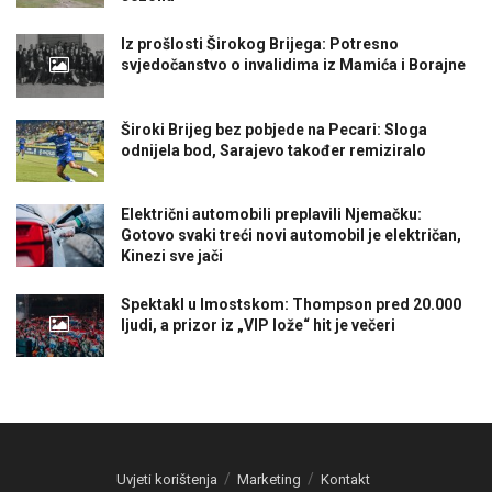
Iz prošlosti Širokog Brijega: Potresno
svjedočanstvo o invalidima iz Mamića i Borajne
Široki Brijeg bez pobjede na Pecari: Sloga
odnijela bod, Sarajevo također remiziralo
Električni automobili preplavili Njemačku:
Gotovo svaki treći novi automobil je električan,
Kinezi sve jači
Spektakl u Imostskom: Thompson pred 20.000
ljudi, a prizor iz „VIP lože“ hit je večeri
Uvjeti korištenja
Marketing
Kontakt