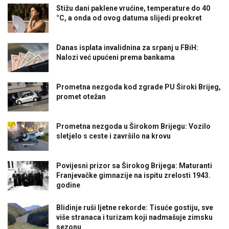
Stižu dani paklene vrućine, temperature do 40
°C, a onda od ovog datuma slijedi preokret
Danas isplata invalidnina za srpanj u FBiH:
Nalozi već upućeni prema bankama
Prometna nezgoda kod zgrade PU Široki Brijeg,
promet otežan
Prometna nezgoda u Širokom Brijegu: Vozilo
sletjelo s ceste i završilo na krovu
Povijesni prizor sa Širokog Brijega: Maturanti
Franjevačke gimnazije na ispitu zrelosti 1943.
godine
Blidinje ruši ljetne rekorde: Tisuće gostiju, sve
više stranaca i turizam koji nadmašuje zimsku
sezonu