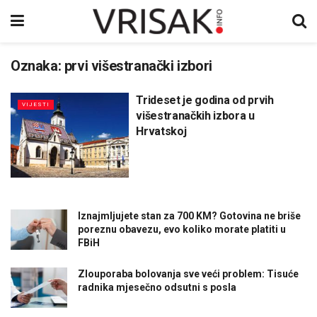
Oznaka:
prvi višestranački izbori
Trideset je godina od prvih
VIJESTI
višestranačkih izbora u
Hrvatskoj
Iznajmljujete stan za 700 KM? Gotovina ne briše
poreznu obavezu, evo koliko morate platiti u
FBiH
Zlouporaba bolovanja sve veći problem: Tisuće
radnika mjesečno odsutni s posla