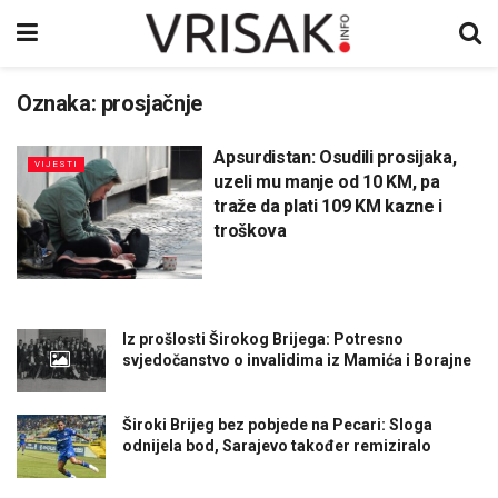
Oznaka:
prosjačnje
Apsurdistan: Osudili prosijaka,
VIJESTI
uzeli mu manje od 10 KM, pa
traže da plati 109 KM kazne i
troškova
Iz prošlosti Širokog Brijega: Potresno
svjedočanstvo o invalidima iz Mamića i Borajne
Široki Brijeg bez pobjede na Pecari: Sloga
odnijela bod, Sarajevo također remiziralo