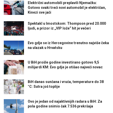
Električni automobili preplavili Njemačku:
Gotovo svaki treći novi automobil je električan,
Kinezi sve jači
Spektakl u Imostskom: Thompson pred 20.000
ljudi, a prizor iz „VIP lože“ hit je večeri
Evo gdje se iz Hercegovine trenutno najviše čeka
na ulazak u Hrvatsku
U BiH prošle godine investirano gotovo 9,5
milijardi KM: Evo gdje je otišao najveći novac
BiH danas sunčana i vruća, temperature do 38
°C: Sutra još toplije
Ovo je jedan od najaktivnijih radara u BiH: Za
pola godine snimio čak 7.536 prekršaja