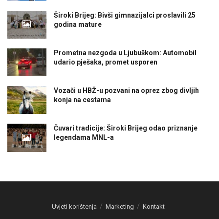
Široki Brijeg: Bivši gimnazijalci proslavili 25
godina mature
Prometna nezgoda u Ljubuškom: Automobil
udario pješaka, promet usporen
Vozači u HBŽ-u pozvani na oprez zbog divljih
konja na cestama
Čuvari tradicije: Široki Brijeg odao priznanje
legendama MNL-a
Uvjeti korištenja
Marketing
Kontakt