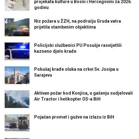
projekata kulture u Bosni i Hercegovini za 2026.
godinu
Niz požara u ŽZH, na području Gruda vatra
prijetila stambenim objektima
Policijski službenici PU Posušje rasvijetlili
kazneno djelo krađe
Pokušaj krađe oluka na crkvi Sv. Josipa u
Sarajevu
Aktivan požar kod Konjica, u gašenju sudjelovali
Air Tractor i helikopter OS-a BiH
Pojačan promet i gužve na izlazu iz BiH