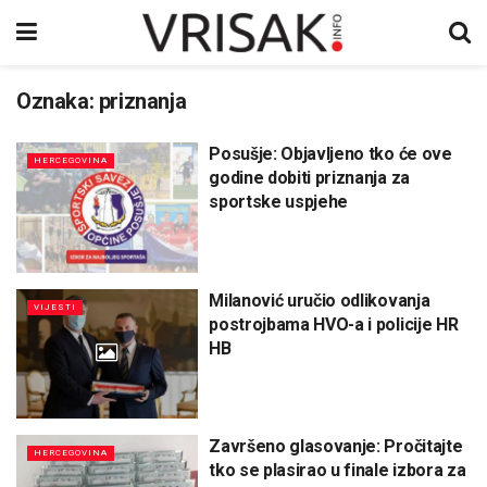
Oznaka:
priznanja
Posušje: Objavljeno tko će ove
HERCEGOVINA
godine dobiti priznanja za
sportske uspjehe
Milanović uručio odlikovanja
VIJESTI
postrojbama HVO-a i policije HR
HB
Završeno glasovanje: Pročitajte
HERCEGOVINA
tko se plasirao u finale izbora za