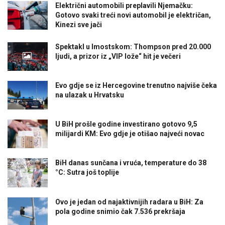
Električni automobili preplavili Njemačku:
Gotovo svaki treći novi automobil je električan,
Kinezi sve jači
Spektakl u Imostskom: Thompson pred 20.000
ljudi, a prizor iz „VIP lože“ hit je večeri
Evo gdje se iz Hercegovine trenutno najviše čeka
na ulazak u Hrvatsku
U BiH prošle godine investirano gotovo 9,5
milijardi KM: Evo gdje je otišao najveći novac
BiH danas sunčana i vruća, temperature do 38
°C: Sutra još toplije
Ovo je jedan od najaktivnijih radara u BiH: Za
pola godine snimio čak 7.536 prekršaja