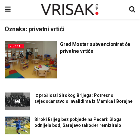
Oznaka:
privatni vrtići
Grad Mostar subvencionirat će
VIJESTI
privatne vrtiće
Iz prošlosti Širokog Brijega: Potresno
svjedočanstvo o invalidima iz Mamića i Borajne
Široki Brijeg bez pobjede na Pecari: Sloga
odnijela bod, Sarajevo također remiziralo