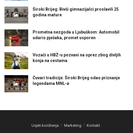
Široki Brijeg: Bivši gimnazijalci proslavili 25
godina mature
Prometna nezgoda u Ljubuškom: Automobil
udario pješaka, promet usporen
Vozači u HBŽ-u pozvani na oprez zbog divljih
konja na cestama
Čuvari tradicije: Široki Brijeg odao priznanje
legendama MNL-a
Uvjeti korištenja
Marketing
Kontakt