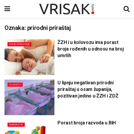
Oznaka:
prirodni priraštaj
ŽZH i u kolovozu ima porast
HERCEGOVINA
broja rođenih u odnosu na broj
umrlih
U lipnju negativan prirodni
VIJESTI
priraštaj u osam županija,
pozitivan jedino u ŽZH i ZDŽ
Porast broja razvoda u BiH
MAGAZIN