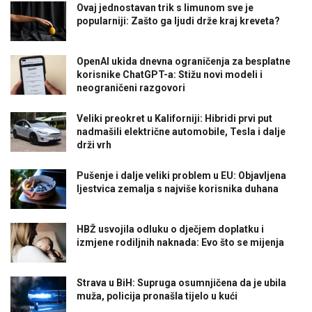
Ovaj jednostavan trik s limunom sve je
popularniji: Zašto ga ljudi drže kraj kreveta?
OpenAI ukida dnevna ograničenja za besplatne
korisnike ChatGPT-a: Stižu novi modeli i
neograničeni razgovori
Veliki preokret u Kaliforniji: Hibridi prvi put
nadmašili električne automobile, Tesla i dalje
drži vrh
Pušenje i dalje veliki problem u EU: Objavljena
ljestvica zemalja s najviše korisnika duhana
HBŽ usvojila odluku o dječjem doplatku i
izmjene rodiljnih naknada: Evo što se mijenja
Strava u BiH: Supruga osumnjičena da je ubila
muža, policija pronašla tijelo u kući