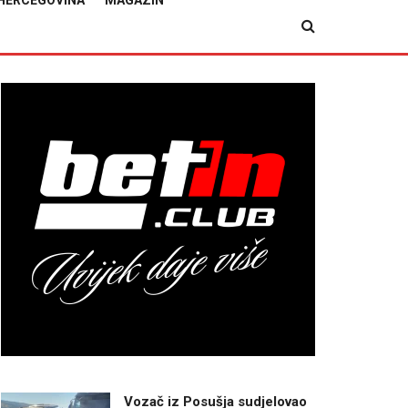
HERCEGOVINA
MAGAZIN
Vozač iz Posušja sudjelovao