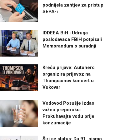
podnijela zahtjev za pristup
SEPA-i
IDDEEA BiH i Udruga
poslodavaca FBiH potpisali
Memorandum o suradnji
Kreću prijave: Autoherc
organizira prijevoz na
Thompsonov koncert u
Vukovar
Vodovod Posušje izdao
važnu preporuku:
Prokuhavajte vodu prije
konzumacije
Širi se status: Da 91. nismo