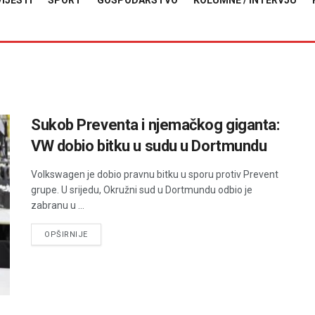
VIJESTI
SPORT
GOSPODARSTVO
KOLUMNE / INTERVJU
Sukob Preventa i njemačkog giganta:
VW dobio bitku u sudu u Dortmundu
Volkswagen je dobio pravnu bitku u sporu protiv Prevent
grupe. U srijedu, Okružni sud u Dortmundu odbio je
zabranu u ...
DETAILS
OPŠIRNIJE