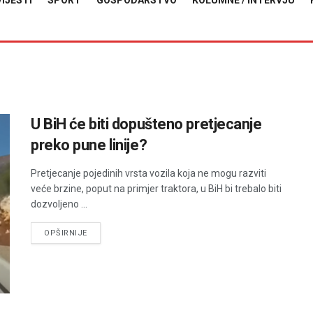
VIJESTI
SPORT
GOSPODARSTVO
KOLUMNE / INTERVJU
U BiH će biti dopušteno pretjecanje
preko pune linije?
Pretjecanje pojedinih vrsta vozila koja ne mogu razviti
veće brzine, poput na primjer traktora, u BiH bi trebalo biti
dozvoljeno ...
DETAILS
OPŠIRNIJE