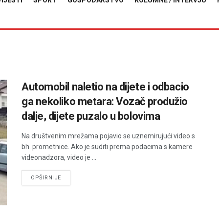
VIJESTI
SPORT
GOSPODARSTVO
KOLUMNE / INTERVJU
Automobil naletio na dijete i odbacio
ga nekoliko metara: Vozač produžio
dalje, dijete puzalo u bolovima
Na društvenim mrežama pojavio se uznemirujući video s
bh. prometnice. Ako je suditi prema podacima s kamere
videonadzora, video je ...
DETAILS
OPŠIRNIJE