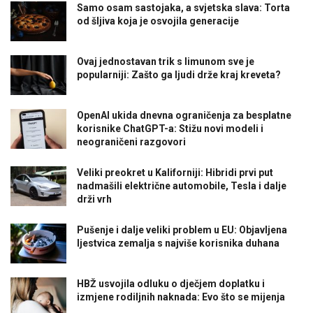
Samo osam sastojaka, a svjetska slava: Torta
od šljiva koja je osvojila generacije
Ovaj jednostavan trik s limunom sve je
popularniji: Zašto ga ljudi drže kraj kreveta?
OpenAI ukida dnevna ograničenja za besplatne
korisnike ChatGPT-a: Stižu novi modeli i
neograničeni razgovori
Veliki preokret u Kaliforniji: Hibridi prvi put
nadmašili električne automobile, Tesla i dalje
drži vrh
Pušenje i dalje veliki problem u EU: Objavljena
ljestvica zemalja s najviše korisnika duhana
HBŽ usvojila odluku o dječjem doplatku i
izmjene rodiljnih naknada: Evo što se mijenja