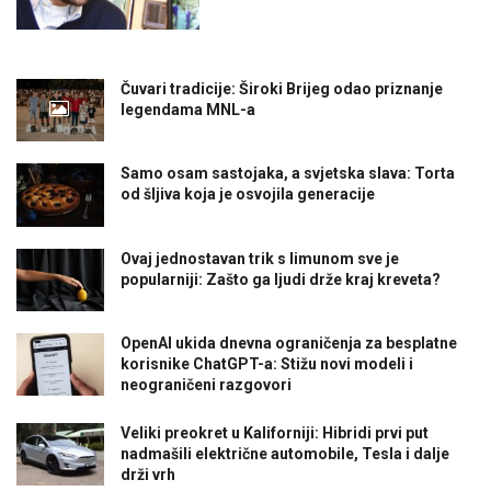
Čuvari tradicije: Široki Brijeg odao priznanje
legendama MNL-a
Samo osam sastojaka, a svjetska slava: Torta
od šljiva koja je osvojila generacije
Ovaj jednostavan trik s limunom sve je
popularniji: Zašto ga ljudi drže kraj kreveta?
OpenAI ukida dnevna ograničenja za besplatne
korisnike ChatGPT-a: Stižu novi modeli i
neograničeni razgovori
Veliki preokret u Kaliforniji: Hibridi prvi put
nadmašili električne automobile, Tesla i dalje
drži vrh