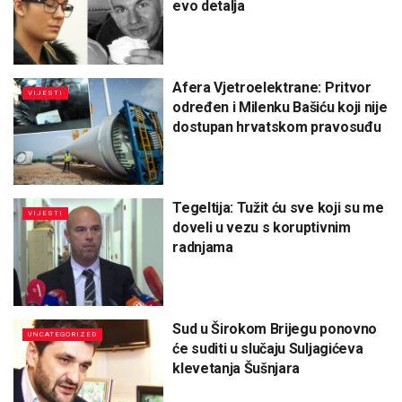
evo detalja
Afera Vjetroelektrane: Pritvor
VIJESTI
određen i Milenku Bašiću koji nije
dostupan hrvatskom pravosuđu
Tegeltija: Tužit ću sve koji su me
VIJESTI
doveli u vezu s koruptivnim
radnjama
Sud u Širokom Brijegu ponovno
UNCATEGORIZED
će suditi u slučaju Suljagićeva
klevetanja Šušnjara