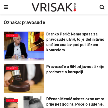
Oznaka:
pravosuđe
Branko Perić: Nema spasa za
VIJESTI
pravosuđe u BiH, to je definitivno
uništen sustav pod političkom
kontrolom
Pravosuđe u BiH od javnosti krije
VIJESTI
predmete o korupciji
Dženan Memić misteriozno umro
VIJESTI
prije pet godina. Počelo suđenje,