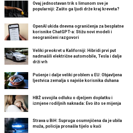
Ovaj jednostavan trik s limunom sve je
popularniji: Zašto ga ljudi drže kraj kreveta?
OpenAI ukida dnevna ograničenja za besplatne
korisnike ChatGPT-a: Stižu novi modeli i
neograničeni razgovori
Veliki preokret u Kaliforniji: Hibridi prvi put
nadmašili električne automobile, Tesla i dalje
drži vrh
Pušenje i dalje veliki problem u EU: Objavljena
ljestvica zemalja s najviše korisnika duhana
HBŽ usvojila odluku o dječjem doplatku i
izmjene rodiljnih naknada: Evo što se mijenja
Strava u BiH: Supruga osumnjičena da je ubila
muža, policija pronašla tijelo u kući