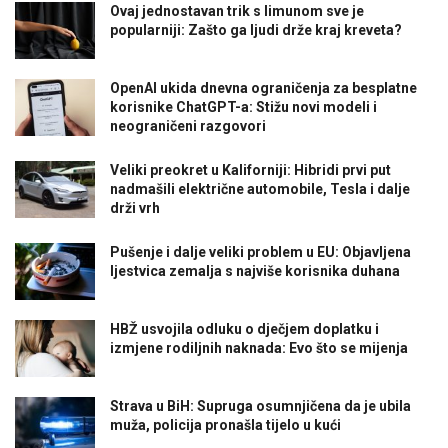
Ovaj jednostavan trik s limunom sve je
popularniji: Zašto ga ljudi drže kraj kreveta?
OpenAI ukida dnevna ograničenja za besplatne
korisnike ChatGPT-a: Stižu novi modeli i
neograničeni razgovori
Veliki preokret u Kaliforniji: Hibridi prvi put
nadmašili električne automobile, Tesla i dalje
drži vrh
Pušenje i dalje veliki problem u EU: Objavljena
ljestvica zemalja s najviše korisnika duhana
HBŽ usvojila odluku o dječjem doplatku i
izmjene rodiljnih naknada: Evo što se mijenja
Strava u BiH: Supruga osumnjičena da je ubila
muža, policija pronašla tijelo u kući