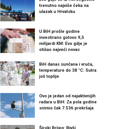
trenutno najviše čeka na
ulazak u Hrvatsku
U BiH prošle godine
investirano gotovo 9,5
milijardi KM: Evo gdje je
otišao najveći novac
BiH danas sunčana i vruća,
temperature do 38 °C: Sutra
još toplije
Ovo je jedan od najaktivnijih
radara u BiH: Za pola godine
snimio čak 7.536 prekršaja
Široki Brijeg: Bivši