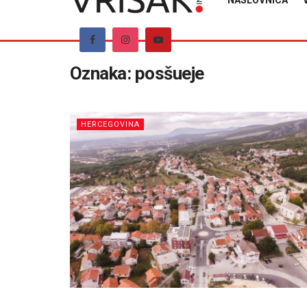
NASLOVNICA
Oznaka:
posšueje
HERCEGOVINA