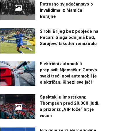
Potresno svjedočanstvo o
invalidima iz Mamića i
Borajne
Široki Brijeg bez pobjede na
Pecari: Sloga odnijela bod,
Sarajevo također remiziralo
Električni automobili
preplavili Njemačku: Gotovo
svaki treći novi automobil je
električan, Kinezi sve jači
Spektakl u Imostskom:
Thompson pred 20.000 ljudi,
a prizor iz „VIP lože“ hit je
večeri
Evo gdje se iz Hercegovine