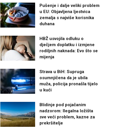
Pušenje i dalje veliki problem
u EU: Objavljena ljestvica
zemalja s najviše korisnika
duhana
HBŽ usvojila odluku o
dječjem doplatku i izmjene
rodiljnih naknada: Evo što se
mijenja
Strava u BiH: Supruga
osumnjičena da je ubila
muža, policija pronašla tijelo
u kući
Blidinje pod pojačanim
nadzorom: Ilegalna ložišta
sve veći problem, kazne za
prekršitelje