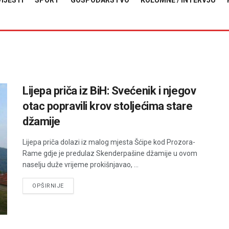
VIJESTI
SPORT
GOSPODARSTVO
KOLUMNE / INTERVJU
Lijepa priča iz BiH: Svećenik i njegov
otac popravili krov stoljećima stare
džamije
Lijepa priča dolazi iz malog mjesta Šćipe kod Prozora-
Rame gdje je predulaz Skenderpašine džamije u ovom
naselju duže vrijeme prokišnjavao, ...
DETAILS
OPŠIRNIJE