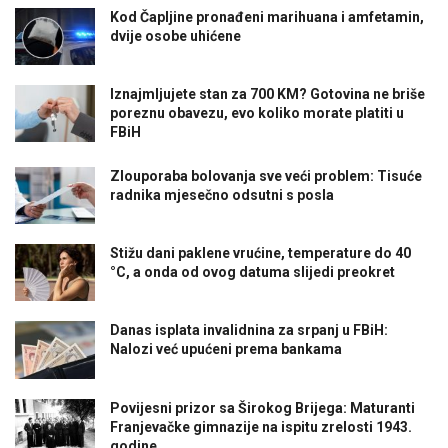
Kod Čapljine pronađeni marihuana i amfetamin,
dvije osobe uhićene
Iznajmljujete stan za 700 KM? Gotovina ne briše
poreznu obavezu, evo koliko morate platiti u
FBiH
Zlouporaba bolovanja sve veći problem: Tisuće
radnika mjesečno odsutni s posla
Stižu dani paklene vrućine, temperature do 40
°C, a onda od ovog datuma slijedi preokret
Danas isplata invalidnina za srpanj u FBiH:
Nalozi već upućeni prema bankama
Povijesni prizor sa Širokog Brijega: Maturanti
Franjevačke gimnazije na ispitu zrelosti 1943.
godine