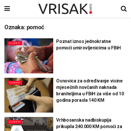
Oznaka:
pomoć
Poznat iznos jednokratne
VIJESTI
pomoći umirovljenicima u FBiH
Osnovica za određivanje visine
VIJESTI
mjesečnih novčanih naknada
braniteljima u FBiH za više od 10
godina porasla 140 KM
Vrhbosanska nadbiskupija
VIJESTI
prikupila 240.000 KM pomoći za