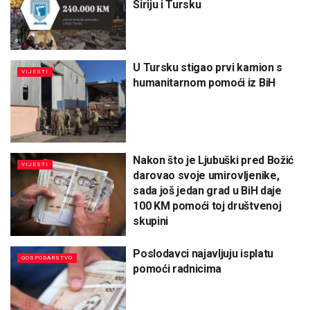
Siriju i Tursku
U Tursku stigao prvi kamion s
VIJESTI
humanitarnom pomoći iz BiH
Nakon što je Ljubuški pred Božić
VIJESTI
darovao svoje umirovljenike,
sada još jedan grad u BiH daje
100 KM pomoći toj društvenoj
skupini
Poslodavci najavljuju isplatu
GOSPODARSTVO
pomoći radnicima