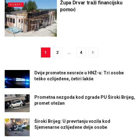
Župa Drvar traži financijsku
VIJESTI
pomoć
1
2
…
4
Dvije prometne nesreće u HNŽ-u: Tri osobe
teško ozlijeđene, četiri lakše
Prometna nezgoda kod zgrade PU Široki Brijeg,
promet otežan
Široki Brijeg: U prevrtanju vozila kod
Sjemenarne ozlijeđene dvije osobe