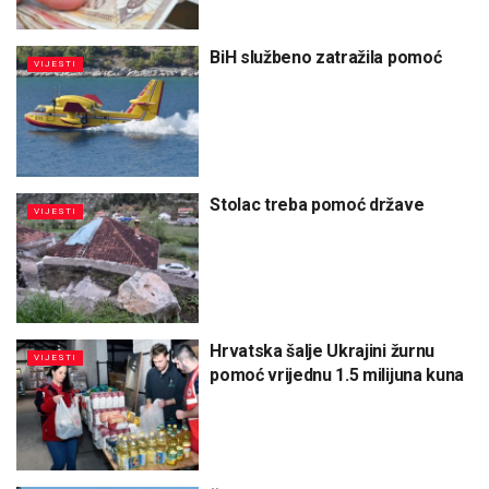
BiH službeno zatražila pomoć
VIJESTI
Stolac treba pomoć države
VIJESTI
Hrvatska šalje Ukrajini žurnu
VIJESTI
pomoć vrijednu 1.5 milijuna kuna