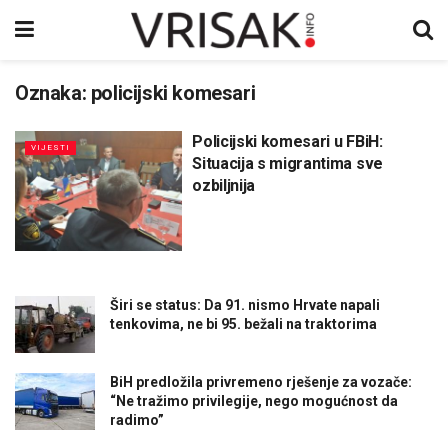
Oznaka:
policijski komesari
Policijski komesari u FBiH:
VIJESTI
Situacija s migrantima sve
ozbiljnija
Širi se status: Da 91. nismo Hrvate napali
tenkovima, ne bi 95. bežali na traktorima
BiH predložila privremeno rješenje za vozače:
“Ne tražimo privilegije, nego mogućnost da
radimo”