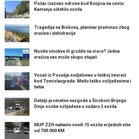
Požar izazvao odrone kod Konjica na cestu:
Kamenje oštetilo vozila
Tragedija na Biokovu, planinar preminuo zbog
vrućine i dehidracije
Nosite smokve ili grožđe na more? Jedna
vrećica vas može skupo stajati
Vozač iz Posušja sudjelovao u teškoj nesreći
kod Tomislavgrada: Među teško ozlijeđenima i
beba
Detalji prometne nezgode u Širokom Brijegu:
Dvije osobe ozlijeđene u sudaru 3 vozila
MUP ŽZH nabavio novih 15 vozila vrijednih više
od 700.000 KM