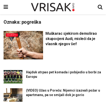
Oznaka:
pogreška
Muškarac sjekirom demolirao
VIJESTI
skupocjeni Audi, misleći da je
vlasnik njegov šef
Hajduk utrpao pet komada i pobijedio u borbi za
Europu
(VIDEO) Užas u Poreču: Nijemci izazvali požar u
apartmanu, pa se smijali dok je gorio