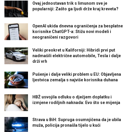
Ovaj jednostavan trik s limunom sve je
popularniji: Zašto ga ljudi drže kraj kreveta?
OpenAI ukida dnevna ograničenja za besplatne
korisnike ChatGPT-a: Stižu novi modeli i
neograničeni razgovori
Veliki preokret u Kaliforniji: Hibridi prvi put
nadmašili električne automobile, Tesla i dalje
drži vrh
Pušenje i dalje veliki problem u EU: Objavljena
ljestvica zemalja s najviše korisnika duhana
HBŽ usvojila odluku o dječjem doplatku i
izmjene rodiljnih naknada: Evo što se mijenja
Strava u BiH: Supruga osumnjičena da je ubila
muža, policija pronašla tijelo u kući