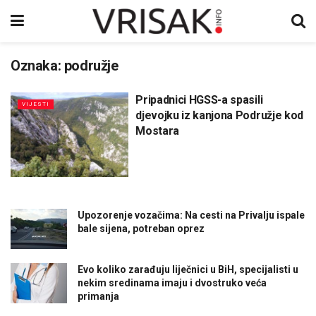
Oznaka:
podružje
Pripadnici HGSS-a spasili
VIJESTI
djevojku iz kanjona Podružje kod
Mostara
Upozorenje vozačima: Na cesti na Privalju ispale
bale sijena, potreban oprez
Evo koliko zarađuju liječnici u BiH, specijalisti u
nekim sredinama imaju i dvostruko veća
primanja