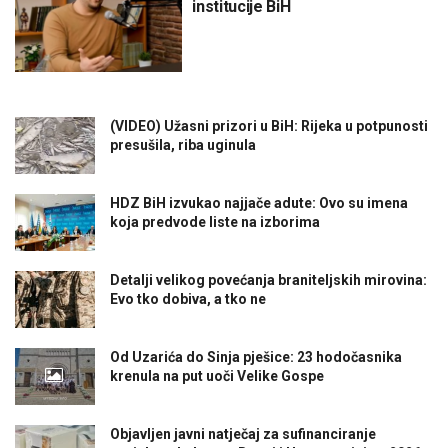
institucije BiH
(VIDEO) Užasni prizori u BiH: Rijeka u potpunosti
presušila, riba uginula
HDZ BiH izvukao najjače adute: Ovo su imena
koja predvode liste na izborima
Detalji velikog povećanja braniteljskih mirovina:
Evo tko dobiva, a tko ne
Od Uzarića do Sinja pješice: 23 hodočasnika
krenula na put uoči Velike Gospe
Objavljen javni natječaj za sufinanciranje