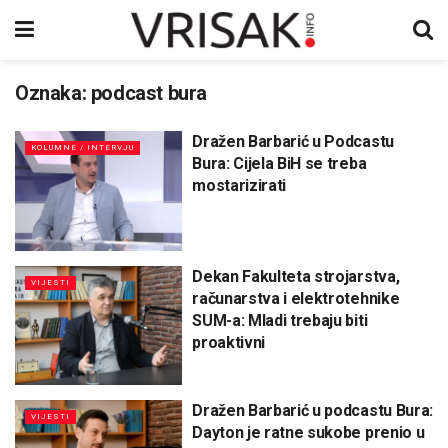
Oznaka:
podcast bura
Dražen Barbarić u Podcastu
KOLUMNE / INTERVJU
Bura: Cijela BiH se treba
mostarizirati
Dekan Fakulteta strojarstva,
VIJESTI
računarstva i elektrotehnike
SUM-a: Mladi trebaju biti
proaktivni
Dražen Barbarić u podcastu Bura:
VIJESTI
Dayton je ratne sukobe prenio u