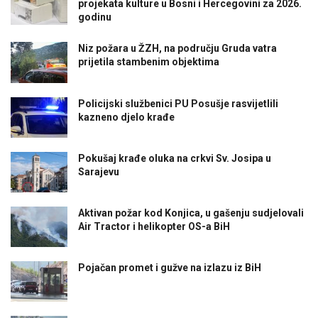
projekata kulture u Bosni i Hercegovini za 2026.
godinu
Niz požara u ŽZH, na području Gruda vatra
prijetila stambenim objektima
Policijski službenici PU Posušje rasvijetlili
kazneno djelo krađe
Pokušaj krađe oluka na crkvi Sv. Josipa u
Sarajevu
Aktivan požar kod Konjica, u gašenju sudjelovali
Air Tractor i helikopter OS-a BiH
Pojačan promet i gužve na izlazu iz BiH