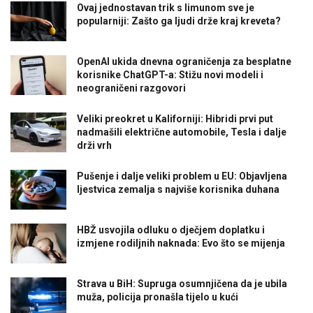
Ovaj jednostavan trik s limunom sve je
popularniji: Zašto ga ljudi drže kraj kreveta?
OpenAI ukida dnevna ograničenja za besplatne
korisnike ChatGPT-a: Stižu novi modeli i
neograničeni razgovori
Veliki preokret u Kaliforniji: Hibridi prvi put
nadmašili električne automobile, Tesla i dalje
drži vrh
Pušenje i dalje veliki problem u EU: Objavljena
ljestvica zemalja s najviše korisnika duhana
HBŽ usvojila odluku o dječjem doplatku i
izmjene rodiljnih naknada: Evo što se mijenja
Strava u BiH: Supruga osumnjičena da je ubila
muža, policija pronašla tijelo u kući