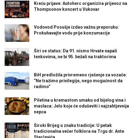
Kreću prijave: Autoherc organizira prijevoz na
Thompsonov koncert u Vukovar
Vodovod Posušje izdao važnu preporuku:
Prokuhavajte vodu prije konzumacije
Širi se status: Da 91. nismo Hrvate napali
tenkovima, ne bi 95. bežali na traktorima
BiH predložila privremeno rješenje za vozače:
“Ne tražimo privilegije, nego mogućnost da
radimo”
Piletina u kremastom umaku od bijelog vina i
maslaca: Jelo koje će oduševiti i najzahtjevnija
nepca
Široki Brijeg u znaku tradicije: U petak
tradicionalna večer folklora na Trgu dr. Ante
Starčevića