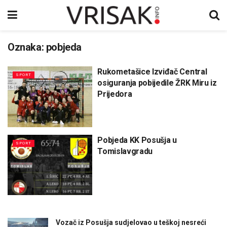
Oznaka:
pobjeda
Rukometašice Izviđač Central
SPORT
osiguranja pobijedile ŽRK Miru iz
Prijedora
Pobjeda KK Posušja u
SPORT
Tomislavgradu
Vozač iz Posušja sudjelovao u teškoj nesreći