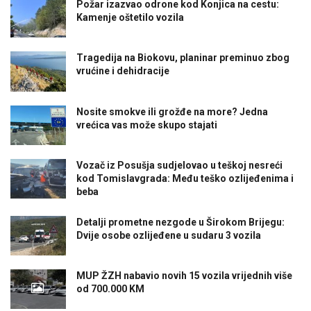
Požar izazvao odrone kod Konjica na cestu:
Kamenje oštetilo vozila
Tragedija na Biokovu, planinar preminuo zbog
vrućine i dehidracije
Nosite smokve ili grožđe na more? Jedna
vrećica vas može skupo stajati
Vozač iz Posušja sudjelovao u teškoj nesreći
kod Tomislavgrada: Među teško ozlijeđenima i
beba
Detalji prometne nezgode u Širokom Brijegu:
Dvije osobe ozlijeđene u sudaru 3 vozila
MUP ŽZH nabavio novih 15 vozila vrijednih više
od 700.000 KM