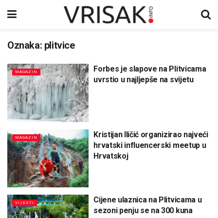
Oznaka:
plitvice
Forbes je slapove na Plitvicama
MAGAZIN
uvrstio u najljepše na svijetu
Kristijan Iličić organizirao najveći
MAGAZIN
hrvatski influencerski meetup u
Hrvatskoj
Cijene ulaznica na Plitvicama u
VIJESTI
sezoni penju se na 300 kuna