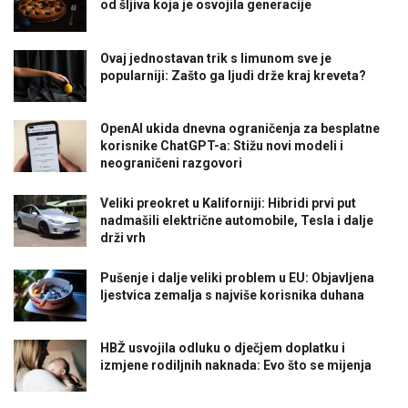
od šljiva koja je osvojila generacije
Ovaj jednostavan trik s limunom sve je
popularniji: Zašto ga ljudi drže kraj kreveta?
OpenAI ukida dnevna ograničenja za besplatne
korisnike ChatGPT-a: Stižu novi modeli i
neograničeni razgovori
Veliki preokret u Kaliforniji: Hibridi prvi put
nadmašili električne automobile, Tesla i dalje
drži vrh
Pušenje i dalje veliki problem u EU: Objavljena
ljestvica zemalja s najviše korisnika duhana
HBŽ usvojila odluku o dječjem doplatku i
izmjene rodiljnih naknada: Evo što se mijenja