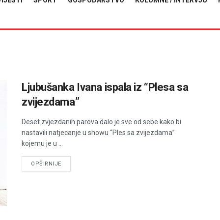
VIJESTI
SPORT
GOSPODARSTVO
KOLUMNE / INTERVJU
Ljubušanka Ivana ispala iz “Plesa sa
zvijezdama”
Deset zvjezdanih parova dalo je sve od sebe kako bi
nastavili natjecanje u showu “Ples sa zvijezdama”
kojemu je u ...
DETAILS
OPŠIRNIJE