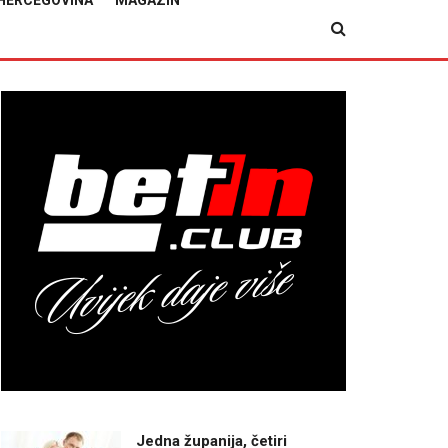
HERCEGOVINA
MAGAZIN
Jedna županija, četiri