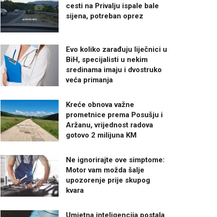
cesti na Privalju ispale bale
sijena, potreban oprez
Evo koliko zarađuju liječnici u
BiH, specijalisti u nekim
sredinama imaju i dvostruko
veća primanja
Kreće obnova važne
prometnice prema Posušju i
Aržanu, vrijednost radova
gotovo 2 milijuna KM
Ne ignorirajte ove simptome:
Motor vam možda šalje
upozorenje prije skupog
kvara
Umjetna inteligencija postala