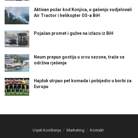
Aktivan požar kod Konjica, u gašenju sudjelovali
Air Tractor i helikopter OS-a BiH
Pojačan promet i gužve na izlazu iz BiH
Neum prepun gostiju u srcu sezone, traže se
održiva rješenja
Hajduk utrpao pet komada i pobijedio u borbi za
Europu
Uvjeti korištenja
Marketing
Kontakt