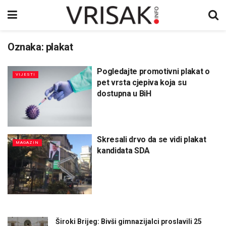
Oznaka:
plakat
Pogledajte promotivni plakat o
VIJESTI
pet vrsta cjepiva koja su
dostupna u BiH
Skresali drvo da se vidi plakat
MAGAZIN
kandidata SDA
Široki Brijeg: Bivši gimnazijalci proslavili 25