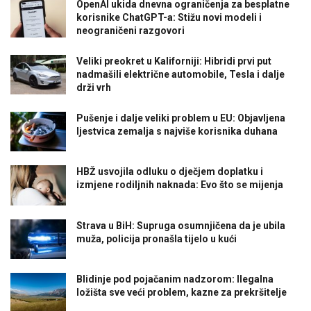
OpenAI ukida dnevna ograničenja za besplatne
korisnike ChatGPT-a: Stižu novi modeli i
neograničeni razgovori
Veliki preokret u Kaliforniji: Hibridi prvi put
nadmašili električne automobile, Tesla i dalje
drži vrh
Pušenje i dalje veliki problem u EU: Objavljena
ljestvica zemalja s najviše korisnika duhana
HBŽ usvojila odluku o dječjem doplatku i
izmjene rodiljnih naknada: Evo što se mijenja
Strava u BiH: Supruga osumnjičena da je ubila
muža, policija pronašla tijelo u kući
Blidinje pod pojačanim nadzorom: Ilegalna
ložišta sve veći problem, kazne za prekršitelje