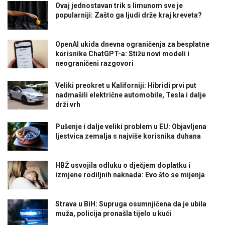
Ovaj jednostavan trik s limunom sve je
popularniji: Zašto ga ljudi drže kraj kreveta?
OpenAI ukida dnevna ograničenja za besplatne
korisnike ChatGPT-a: Stižu novi modeli i
neograničeni razgovori
Veliki preokret u Kaliforniji: Hibridi prvi put
nadmašili električne automobile, Tesla i dalje
drži vrh
Pušenje i dalje veliki problem u EU: Objavljena
ljestvica zemalja s najviše korisnika duhana
HBŽ usvojila odluku o dječjem doplatku i
izmjene rodiljnih naknada: Evo što se mijenja
Strava u BiH: Supruga osumnjičena da je ubila
muža, policija pronašla tijelo u kući