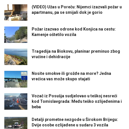
(VIDEO) Užas u Poreču: Nijemci izazvali požar u
apartmanu, pa se smijali dok je gorio
Požar izazvao odrone kod Konjica na cestu:
Kamenje oštetilo vozila
Tragedija na Biokovu, planinar preminuo zbog
vrućine i dehidracije
Nosite smokve ili grožđe na more? Jedna
vrećica vas može skupo stajati
Vozač iz Posušja sudjelovao u teškoj nesreći
kod Tomislavgrada: Među teško ozlijeđenima i
beba
Detalji prometne nezgode u Širokom Brijegu:
Dvije osobe ozlijeđene u sudaru 3 vozila