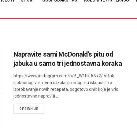
VIJESTI
SPORT
GOSPODARSTVO
KOLUMNE / INTERVJU
Napravite sami McDonald’s pitu od
jabuka u samo tri jednostavna koraka
https://www.instagram.com/p/B_W1hkjANx2/ Višak
slobodnog vremena u izolaciji mnogi su iskoristili za
isprobavanje novih recepata, pogotovo onih koje je vrlo
jednostavno napraviti ...
DETAILS
OPŠIRNIJE