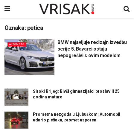
Oznaka:
petica
BMW najavljuje redizajn izvedbu
AUTOMOTO
serije 5. Bavarci ostaju
nepogrešivi s ovim modelom
Široki Brijeg: Bivši gimnazijalci proslavili 25
godina mature
Prometna nezgoda u Ljubuškom: Automobil
udario pješaka, promet usporen