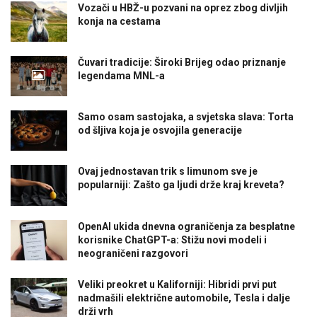
Vozači u HBŽ-u pozvani na oprez zbog divljih
konja na cestama
Čuvari tradicije: Široki Brijeg odao priznanje
legendama MNL-a
Samo osam sastojaka, a svjetska slava: Torta
od šljiva koja je osvojila generacije
Ovaj jednostavan trik s limunom sve je
popularniji: Zašto ga ljudi drže kraj kreveta?
OpenAI ukida dnevna ograničenja za besplatne
korisnike ChatGPT-a: Stižu novi modeli i
neograničeni razgovori
Veliki preokret u Kaliforniji: Hibridi prvi put
nadmašili električne automobile, Tesla i dalje
drži vrh