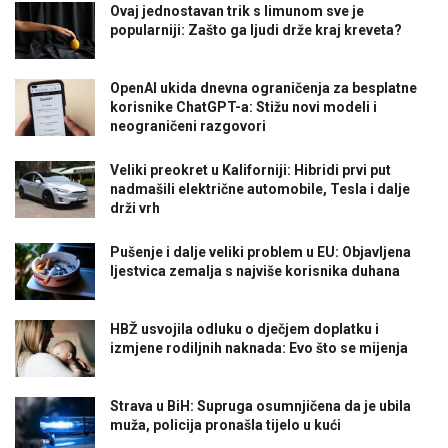
Ovaj jednostavan trik s limunom sve je
popularniji: Zašto ga ljudi drže kraj kreveta?
OpenAI ukida dnevna ograničenja za besplatne
korisnike ChatGPT-a: Stižu novi modeli i
neograničeni razgovori
Veliki preokret u Kaliforniji: Hibridi prvi put
nadmašili električne automobile, Tesla i dalje
drži vrh
Pušenje i dalje veliki problem u EU: Objavljena
ljestvica zemalja s najviše korisnika duhana
HBŽ usvojila odluku o dječjem doplatku i
izmjene rodiljnih naknada: Evo što se mijenja
Strava u BiH: Supruga osumnjičena da je ubila
muža, policija pronašla tijelo u kući