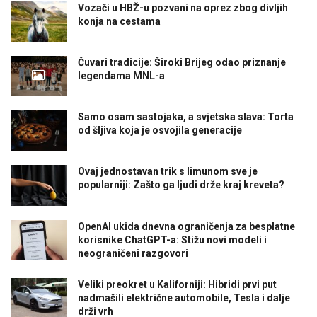
Vozači u HBŽ-u pozvani na oprez zbog divljih
konja na cestama
Čuvari tradicije: Široki Brijeg odao priznanje
legendama MNL-a
Samo osam sastojaka, a svjetska slava: Torta
od šljiva koja je osvojila generacije
Ovaj jednostavan trik s limunom sve je
popularniji: Zašto ga ljudi drže kraj kreveta?
OpenAI ukida dnevna ograničenja za besplatne
korisnike ChatGPT-a: Stižu novi modeli i
neograničeni razgovori
Veliki preokret u Kaliforniji: Hibridi prvi put
nadmašili električne automobile, Tesla i dalje
drži vrh