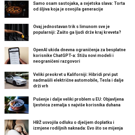
Samo osam sastojaka, a svjetska slava: Torta
od šljiva koja je osvojila generacije
Ovaj jednostavan trik s limunom sve je
popularniji: Zašto ga ljudi drže kraj kreveta?
OpenAI ukida dnevna ograničenja za besplatne
korisnike ChatGPT-a: Stižu novi modeli i
neograničeni razgovori
Veliki preokret u Kaliforniji: Hibridi prvi put
nadmašili električne automobile, Tesla i dalje
drži vrh
Pušenje i dalje veliki problem u EU: Objavljena
ljestvica zemalja s najviše korisnika duhana
HBŽ usvojila odluku o dječjem doplatku i
izmjene rodiljnih naknada: Evo što se mijenja