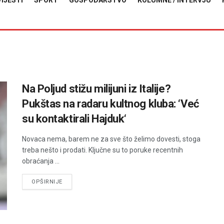
VIJESTI
SPORT
GOSPODARSTVO
KOLUMNE / INTERVJU
Na Poljud stižu milijuni iz Italije?
Pukštas na radaru kultnog kluba: ‘Već
su kontaktirali Hajduk‘
Novaca nema, barem ne za sve što želimo dovesti, stoga
treba nešto i prodati. Ključne su to poruke recentnih
obraćanja ...
DETAILS
OPŠIRNIJE