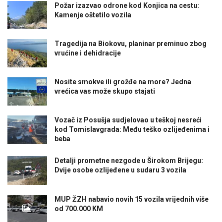
Požar izazvao odrone kod Konjica na cestu:
Kamenje oštetilo vozila
Tragedija na Biokovu, planinar preminuo zbog
vrućine i dehidracije
Nosite smokve ili grožđe na more? Jedna
vrećica vas može skupo stajati
Vozač iz Posušja sudjelovao u teškoj nesreći
kod Tomislavgrada: Među teško ozlijeđenima i
beba
Detalji prometne nezgode u Širokom Brijegu:
Dvije osobe ozlijeđene u sudaru 3 vozila
MUP ŽZH nabavio novih 15 vozila vrijednih više
od 700.000 KM