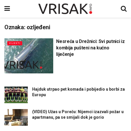
Oznaka:
ozljeđeni
Nesreća u Drežnici: Svi putnici iz
VIJESTI
kombija pušteni na kućno
liječenje
Hajduk utrpao pet komada i pobijedio u borbi za
Europu
(VIDEO) Užas u Poreču: Nijemci izazvali požar u
apartmanu, pa se smijali dok je gorio