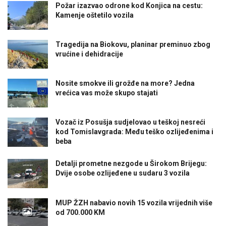
Požar izazvao odrone kod Konjica na cestu:
Kamenje oštetilo vozila
Tragedija na Biokovu, planinar preminuo zbog
vrućine i dehidracije
Nosite smokve ili grožđe na more? Jedna
vrećica vas može skupo stajati
Vozač iz Posušja sudjelovao u teškoj nesreći
kod Tomislavgrada: Među teško ozlijeđenima i
beba
Detalji prometne nezgode u Širokom Brijegu:
Dvije osobe ozlijeđene u sudaru 3 vozila
MUP ŽZH nabavio novih 15 vozila vrijednih više
od 700.000 KM