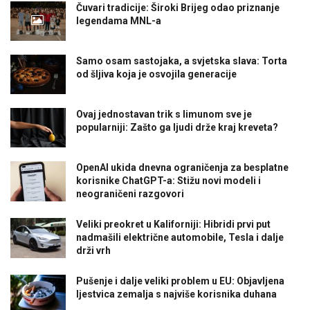
Čuvari tradicije: Široki Brijeg odao priznanje
legendama MNL-a
Samo osam sastojaka, a svjetska slava: Torta
od šljiva koja je osvojila generacije
Ovaj jednostavan trik s limunom sve je
popularniji: Zašto ga ljudi drže kraj kreveta?
OpenAI ukida dnevna ograničenja za besplatne
korisnike ChatGPT-a: Stižu novi modeli i
neograničeni razgovori
Veliki preokret u Kaliforniji: Hibridi prvi put
nadmašili električne automobile, Tesla i dalje
drži vrh
Pušenje i dalje veliki problem u EU: Objavljena
ljestvica zemalja s najviše korisnika duhana