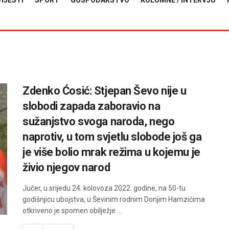
VIJESTI
SPORT
GOSPODARSTVO
KOLUMNE / INTERVJU
Zdenko Ćosić: Stjepan Ševo nije u
slobodi zapada zaboravio na
sužanjstvo svoga naroda, nego
naprotiv, u tom svjetlu slobode još ga
je više bolio mrak režima u kojemu je
živio njegov narod
Jučer, u srijedu 24. kolovoza 2022. godine, na 50-tu
godišnjicu ubojstva, u Ševinim rodnim Donjim Hamzićima
otkriveno je spomen obilježje ...