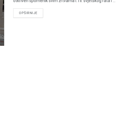
otkriven spomenik svim žrtvama I. i II. svjetskog rata i ...
DETAILS
OPŠIRNIJE