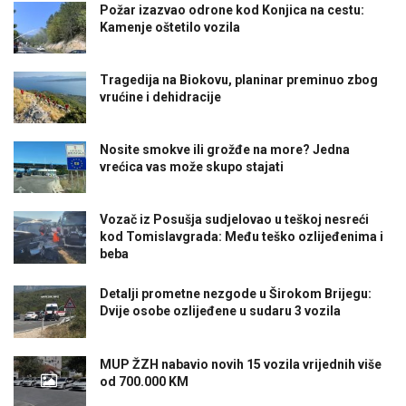
Požar izazvao odrone kod Konjica na cestu:
Kamenje oštetilo vozila
Tragedija na Biokovu, planinar preminuo zbog
vrućine i dehidracije
Nosite smokve ili grožđe na more? Jedna
vrećica vas može skupo stajati
Vozač iz Posušja sudjelovao u teškoj nesreći
kod Tomislavgrada: Među teško ozlijeđenima i
beba
Detalji prometne nezgode u Širokom Brijegu:
Dvije osobe ozlijeđene u sudaru 3 vozila
MUP ŽZH nabavio novih 15 vozila vrijednih više
od 700.000 KM