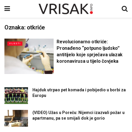
Oznaka:
otkriće
Revolucionarno otkriće:
VIJESTI
Pronađeno “potpuno ljudsko”
antitijelo koje sprječava ulazak
koronavirusa u tijelo čovjeka
Hajduk utrpao pet komada i pobijedio u borbi za
Europu
(VIDEO) Užas u Poreču: Nijemci izazvali požar u
apartmanu, pa se smijali dok je gorio