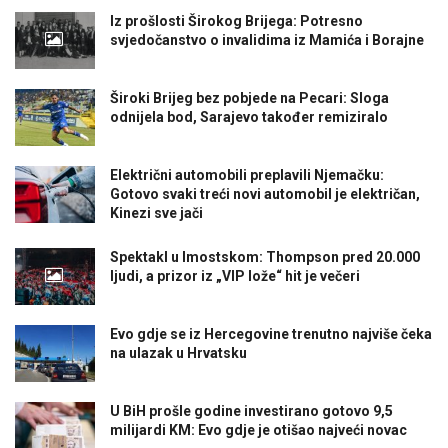
Iz prošlosti Širokog Brijega: Potresno
svjedočanstvo o invalidima iz Mamića i Borajne
Široki Brijeg bez pobjede na Pecari: Sloga
odnijela bod, Sarajevo također remiziralo
Električni automobili preplavili Njemačku:
Gotovo svaki treći novi automobil je električan,
Kinezi sve jači
Spektakl u Imostskom: Thompson pred 20.000
ljudi, a prizor iz „VIP lože“ hit je večeri
Evo gdje se iz Hercegovine trenutno najviše čeka
na ulazak u Hrvatsku
U BiH prošle godine investirano gotovo 9,5
milijardi KM: Evo gdje je otišao najveći novac