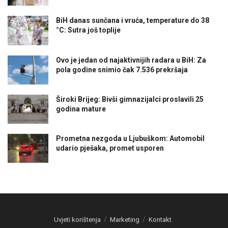
BiH danas sunčana i vruća, temperature do 38
°C: Sutra još toplije
Ovo je jedan od najaktivnijih radara u BiH: Za
pola godine snimio čak 7.536 prekršaja
Široki Brijeg: Bivši gimnazijalci proslavili 25
godina mature
Prometna nezgoda u Ljubuškom: Automobil
udario pješaka, promet usporen
Uvjeti korištenja
Marketing
Kontakt