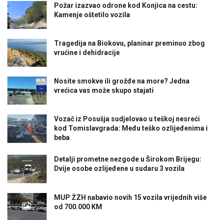
Požar izazvao odrone kod Konjica na cestu:
Kamenje oštetilo vozila
Tragedija na Biokovu, planinar preminuo zbog
vrućine i dehidracije
Nosite smokve ili grožđe na more? Jedna
vrećica vas može skupo stajati
Vozač iz Posušja sudjelovao u teškoj nesreći
kod Tomislavgrada: Među teško ozlijeđenima i
beba
Detalji prometne nezgode u Širokom Brijegu:
Dvije osobe ozlijeđene u sudaru 3 vozila
MUP ŽZH nabavio novih 15 vozila vrijednih više
od 700.000 KM