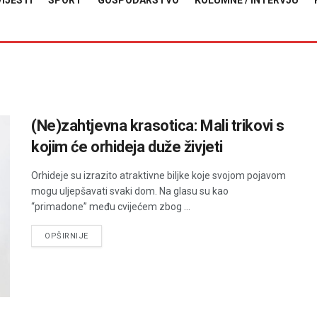
VIJESTI
SPORT
GOSPODARSTVO
KOLUMNE / INTERVJU
(Ne)zahtjevna krasotica: Mali trikovi s
kojim će orhideja duže živjeti
Orhideje su izrazito atraktivne biljke koje svojom pojavom
mogu uljepšavati svaki dom. Na glasu su kao
“primadone” među cvijećem zbog ...
DETAILS
OPŠIRNIJE