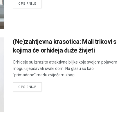
DETAILS
OPŠIRNIJE
(Ne)zahtjevna krasotica: Mali trikovi s
kojima će orhideja duže živjeti
Orhideje su izrazito atraktivne biljke koje svojom pojavom
mogu uljepšavati svaki dom. Na glasu su kao
“primadone” među cvijećem zbog ...
DETAILS
OPŠIRNIJE