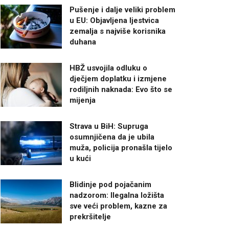
Pušenje i dalje veliki problem
u EU: Objavljena ljestvica
zemalja s najviše korisnika
duhana
HBŽ usvojila odluku o
dječjem doplatku i izmjene
rodiljnih naknada: Evo što se
mijenja
Strava u BiH: Supruga
osumnjičena da je ubila
muža, policija pronašla tijelo
u kući
Blidinje pod pojačanim
nadzorom: Ilegalna ložišta
sve veći problem, kazne za
prekršitelje