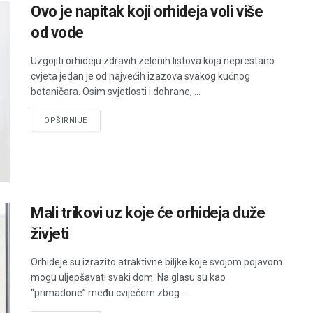
Ovo je napitak koji orhideja voli više
od vode
Uzgojiti orhideju zdravih zelenih listova koja neprestano
cvjeta jedan je od najvećih izazova svakog kućnog
botaničara. Osim svjetlosti i dohrane, ...
DETAILS
OPŠIRNIJE
Mali trikovi uz koje će orhideja duže
živjeti
Orhideje su izrazito atraktivne biljke koje svojom pojavom
mogu uljepšavati svaki dom. Na glasu su kao
“primadone” među cvijećem zbog ...