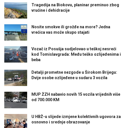
Tragedija na Biokovu, planinar preminuo zbog
vrućine i dehidracije
Nosite smokve ili grožđe na more? Jedna
vrećica vas može skupo stajati
Vozač iz Posušja sudjelovao u teškoj nesreći
kod Tomislavgrada: Među teško ozlijeđenima i
beba
Detalji prometne nezgode u Širokom Brijegu:
Dvije osobe ozlijeđene u sudaru 3 vozila
MUP ŽZH nabavio novih 15 vozila vrijednih više
od 700.000 KM
U HBŽ-u slijede izmjene kolektivnih ugovora za
osnovno i srednje obrazovanje