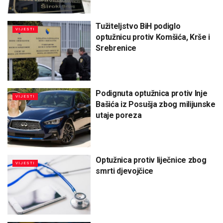
Tužiteljstvo BiH podiglo
VIJESTI
optužnicu protiv Komšića, Krše i
Srebrenice
Podignuta optužnica protiv Inje
VIJESTI
Bašića iz Posušja zbog milijunske
utaje poreza
Optužnica protiv liječnice zbog
VIJESTI
smrti djevojčice