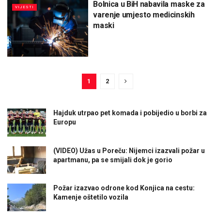
Bolnica u BiH nabavila maske za
VIJESTI
varenje umjesto medicinskih
maski
1
2
Hajduk utrpao pet komada i pobijedio u borbi za
Europu
(VIDEO) Užas u Poreču: Nijemci izazvali požar u
apartmanu, pa se smijali dok je gorio
Požar izazvao odrone kod Konjica na cestu:
Kamenje oštetilo vozila