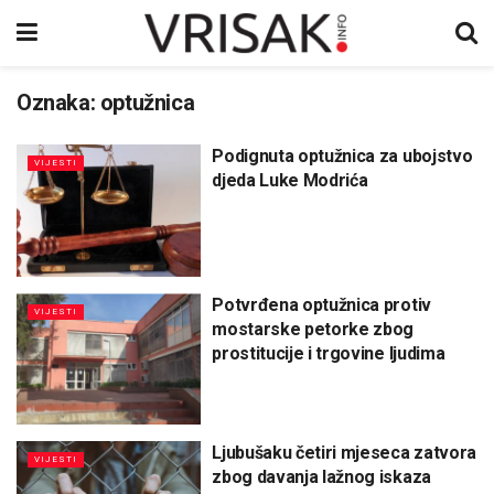
Oznaka:
optužnica
Podignuta optužnica za ubojstvo
VIJESTI
djeda Luke Modrića
Potvrđena optužnica protiv
VIJESTI
mostarske petorke zbog
prostitucije i trgovine ljudima
Ljubušaku četiri mjeseca zatvora
VIJESTI
zbog davanja lažnog iskaza