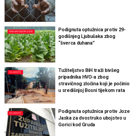
Podignuta optužnica protiv 29-
UNCATEGORIZED
godišnjeg Ljubušaka zbog
“šverca duhana”
Tužiteljstvo BiH traži bivšeg
VIJESTI
pripadnika HVO-a zbog
stravičnog zločina koji je počinio
u središnjoj Bosni tijekom rata
Podignuta optužnica protiv Joze
VIJESTI
Jaska za dvostruko ubojstvo u
Gorici kod Gruda